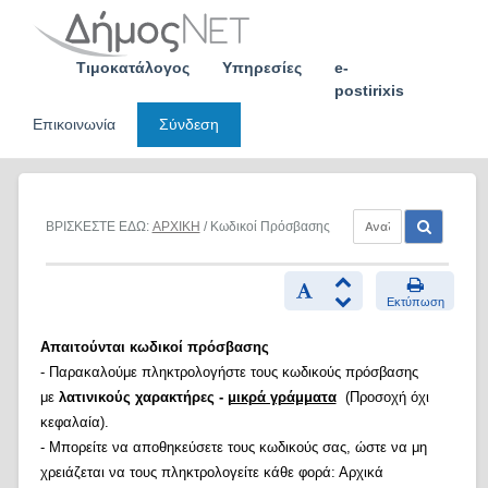
Skip
to
content
Τιμοκατάλογος
Υπηρεσίες
e-
postirixis
Επικοινωνία
Σύνδεση
ΒΡΙΣΚΕΣΤΕ ΕΔΩ:
ΑΡΧΙΚΗ
/ Κωδικοί Πρόσβασης
Εκτύπωση
Απαιτούνται κωδικοί πρόσβασης
- Παρακαλούμε πληκτρολογήστε τους κωδικούς πρόσβασης
με
λατινικούς χαρακτήρες -
μικρά γράμματα
(Προσοχή όχι
κεφαλαία).
- Μπορείτε να αποθηκεύσετε τους κωδικούς σας, ώστε να μη
χρειάζεται να τους πληκτρολογείτε κάθε φορά: Αρχικά