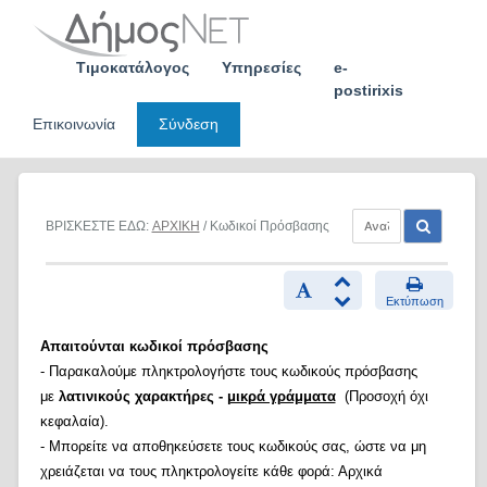
Skip
to
content
Τιμοκατάλογος
Υπηρεσίες
e-
postirixis
Επικοινωνία
Σύνδεση
ΒΡΙΣΚΕΣΤΕ ΕΔΩ:
ΑΡΧΙΚΗ
/ Κωδικοί Πρόσβασης
Εκτύπωση
Απαιτούνται κωδικοί πρόσβασης
- Παρακαλούμε πληκτρολογήστε τους κωδικούς πρόσβασης
με
λατινικούς χαρακτήρες -
μικρά γράμματα
(Προσοχή όχι
κεφαλαία).
- Μπορείτε να αποθηκεύσετε τους κωδικούς σας, ώστε να μη
χρειάζεται να τους πληκτρολογείτε κάθε φορά: Αρχικά