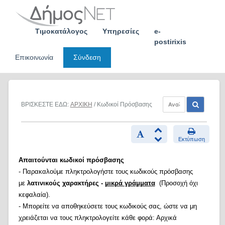
Skip
to
content
Τιμοκατάλογος
Υπηρεσίες
e-
postirixis
Επικοινωνία
Σύνδεση
ΒΡΙΣΚΕΣΤΕ ΕΔΩ:
ΑΡΧΙΚΗ
/ Κωδικοί Πρόσβασης
Εκτύπωση
Απαιτούνται κωδικοί πρόσβασης
- Παρακαλούμε πληκτρολογήστε τους κωδικούς πρόσβασης
με
λατινικούς χαρακτήρες -
μικρά γράμματα
(Προσοχή όχι
κεφαλαία).
- Μπορείτε να αποθηκεύσετε τους κωδικούς σας, ώστε να μη
χρειάζεται να τους πληκτρολογείτε κάθε φορά: Αρχικά