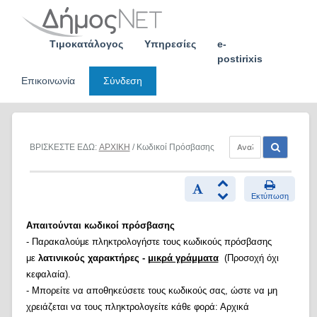
Skip
to
content
Τιμοκατάλογος
Υπηρεσίες
e-
postirixis
Επικοινωνία
Σύνδεση
ΒΡΙΣΚΕΣΤΕ ΕΔΩ:
ΑΡΧΙΚΗ
/ Κωδικοί Πρόσβασης
Εκτύπωση
Απαιτούνται κωδικοί πρόσβασης
- Παρακαλούμε πληκτρολογήστε τους κωδικούς πρόσβασης
με
λατινικούς χαρακτήρες -
μικρά γράμματα
(Προσοχή όχι
κεφαλαία).
- Μπορείτε να αποθηκεύσετε τους κωδικούς σας, ώστε να μη
χρειάζεται να τους πληκτρολογείτε κάθε φορά: Αρχικά