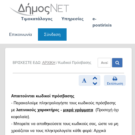
Skip
to
content
Τιμοκατάλογος
Υπηρεσίες
e-
postirixis
Επικοινωνία
Σύνδεση
ΒΡΙΣΚΕΣΤΕ ΕΔΩ:
ΑΡΧΙΚΗ
/ Κωδικοί Πρόσβασης
Εκτύπωση
Απαιτούνται κωδικοί πρόσβασης
- Παρακαλούμε πληκτρολογήστε τους κωδικούς πρόσβασης
με
λατινικούς χαρακτήρες -
μικρά γράμματα
(Προσοχή όχι
κεφαλαία).
- Μπορείτε να αποθηκεύσετε τους κωδικούς σας, ώστε να μη
χρειάζεται να τους πληκτρολογείτε κάθε φορά: Αρχικά