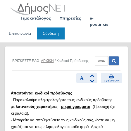
Skip
to
content
Τιμοκατάλογος
Υπηρεσίες
e-
postirixis
Επικοινωνία
Σύνδεση
ΒΡΙΣΚΕΣΤΕ ΕΔΩ:
ΑΡΧΙΚΗ
/ Κωδικοί Πρόσβασης
Εκτύπωση
Απαιτούνται κωδικοί πρόσβασης
- Παρακαλούμε πληκτρολογήστε τους κωδικούς πρόσβασης
με
λατινικούς χαρακτήρες -
μικρά γράμματα
(Προσοχή όχι
κεφαλαία).
- Μπορείτε να αποθηκεύσετε τους κωδικούς σας, ώστε να μη
χρειάζεται να τους πληκτρολογείτε κάθε φορά: Αρχικά