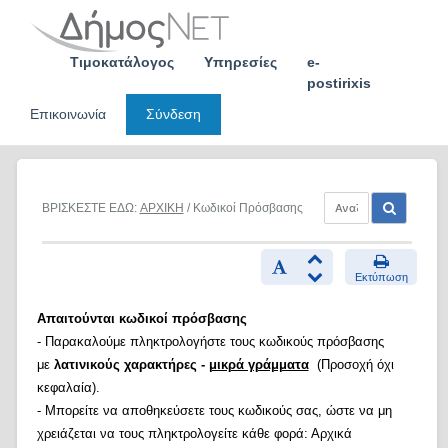
Skip
to
content
Τιμοκατάλογος
Υπηρεσίες
e-
postirixis
Επικοινωνία
Σύνδεση
ΒΡΙΣΚΕΣΤΕ ΕΔΩ:
ΑΡΧΙΚΗ
/ Κωδικοί Πρόσβασης
Εκτύπωση
Απαιτούνται κωδικοί πρόσβασης
- Παρακαλούμε πληκτρολογήστε τους κωδικούς πρόσβασης
με
λατινικούς χαρακτήρες -
μικρά γράμματα
(Προσοχή όχι
κεφαλαία).
- Μπορείτε να αποθηκεύσετε τους κωδικούς σας, ώστε να μη
χρειάζεται να τους πληκτρολογείτε κάθε φορά: Αρχικά