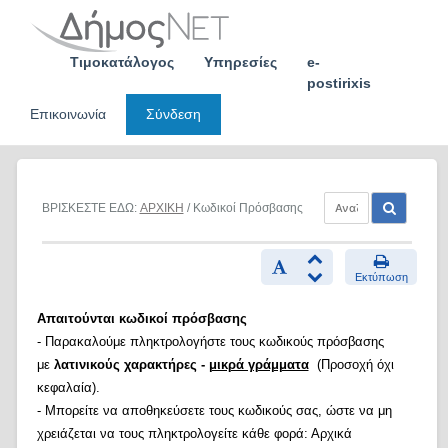
Skip
to
content
Τιμοκατάλογος
Υπηρεσίες
e-
postirixis
Επικοινωνία
Σύνδεση
ΒΡΙΣΚΕΣΤΕ ΕΔΩ:
ΑΡΧΙΚΗ
/ Κωδικοί Πρόσβασης
Εκτύπωση
Απαιτούνται κωδικοί πρόσβασης
- Παρακαλούμε πληκτρολογήστε τους κωδικούς πρόσβασης
με
λατινικούς χαρακτήρες -
μικρά γράμματα
(Προσοχή όχι
κεφαλαία).
- Μπορείτε να αποθηκεύσετε τους κωδικούς σας, ώστε να μη
χρειάζεται να τους πληκτρολογείτε κάθε φορά: Αρχικά