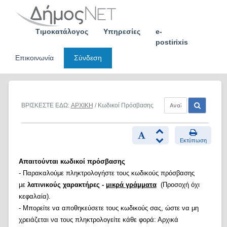
Skip
to
content
Τιμοκατάλογος
Υπηρεσίες
e-
postirixis
Επικοινωνία
Σύνδεση
ΒΡΙΣΚΕΣΤΕ ΕΔΩ:
ΑΡΧΙΚΗ
/ Κωδικοί Πρόσβασης
Εκτύπωση
Απαιτούνται κωδικοί πρόσβασης
- Παρακαλούμε πληκτρολογήστε τους κωδικούς πρόσβασης
με
λατινικούς χαρακτήρες -
μικρά γράμματα
(Προσοχή όχι
κεφαλαία).
- Μπορείτε να αποθηκεύσετε τους κωδικούς σας, ώστε να μη
χρειάζεται να τους πληκτρολογείτε κάθε φορά: Αρχικά