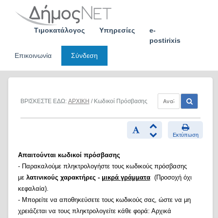
Skip
to
content
Τιμοκατάλογος
Υπηρεσίες
e-
postirixis
Επικοινωνία
Σύνδεση
ΒΡΙΣΚΕΣΤΕ ΕΔΩ:
ΑΡΧΙΚΗ
/ Κωδικοί Πρόσβασης
Εκτύπωση
Απαιτούνται κωδικοί πρόσβασης
- Παρακαλούμε πληκτρολογήστε τους κωδικούς πρόσβασης
με
λατινικούς χαρακτήρες -
μικρά γράμματα
(Προσοχή όχι
κεφαλαία).
- Μπορείτε να αποθηκεύσετε τους κωδικούς σας, ώστε να μη
χρειάζεται να τους πληκτρολογείτε κάθε φορά: Αρχικά