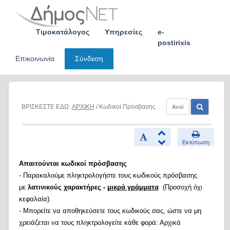
Skip
to
content
Τιμοκατάλογος
Υπηρεσίες
e-
postirixis
Επικοινωνία
Σύνδεση
ΒΡΙΣΚΕΣΤΕ ΕΔΩ:
ΑΡΧΙΚΗ
/ Κωδικοί Πρόσβασης
Εκτύπωση
Απαιτούνται κωδικοί πρόσβασης
- Παρακαλούμε πληκτρολογήστε τους κωδικούς πρόσβασης
με
λατινικούς χαρακτήρες -
μικρά γράμματα
(Προσοχή όχι
κεφαλαία).
- Μπορείτε να αποθηκεύσετε τους κωδικούς σας, ώστε να μη
χρειάζεται να τους πληκτρολογείτε κάθε φορά: Αρχικά