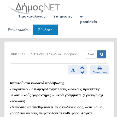
Skip
to
content
Τιμοκατάλογος
Υπηρεσίες
e-
postirixis
Επικοινωνία
Σύνδεση
ΒΡΙΣΚΕΣΤΕ ΕΔΩ:
ΑΡΧΙΚΗ
/ Κωδικοί Πρόσβασης
Εκτύπωση
Απαιτούνται κωδικοί πρόσβασης
- Παρακαλούμε πληκτρολογήστε τους κωδικούς πρόσβασης
με
λατινικούς χαρακτήρες -
μικρά γράμματα
(Προσοχή όχι
κεφαλαία).
- Μπορείτε να αποθηκεύσετε τους κωδικούς σας, ώστε να μη
χρειάζεται να τους πληκτρολογείτε κάθε φορά: Αρχικά