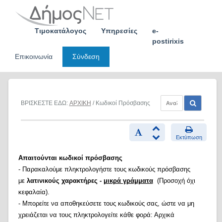
Skip
to
content
Τιμοκατάλογος
Υπηρεσίες
e-
postirixis
Επικοινωνία
Σύνδεση
ΒΡΙΣΚΕΣΤΕ ΕΔΩ:
ΑΡΧΙΚΗ
/ Κωδικοί Πρόσβασης
Εκτύπωση
Απαιτούνται κωδικοί πρόσβασης
- Παρακαλούμε πληκτρολογήστε τους κωδικούς πρόσβασης
με
λατινικούς χαρακτήρες -
μικρά γράμματα
(Προσοχή όχι
κεφαλαία).
- Μπορείτε να αποθηκεύσετε τους κωδικούς σας, ώστε να μη
χρειάζεται να τους πληκτρολογείτε κάθε φορά: Αρχικά