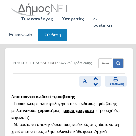
Skip
to
content
Τιμοκατάλογος
Υπηρεσίες
e-
postirixis
Επικοινωνία
Σύνδεση
ΒΡΙΣΚΕΣΤΕ ΕΔΩ:
ΑΡΧΙΚΗ
/ Κωδικοί Πρόσβασης
Εκτύπωση
Απαιτούνται κωδικοί πρόσβασης
- Παρακαλούμε πληκτρολογήστε τους κωδικούς πρόσβασης
με
λατινικούς χαρακτήρες -
μικρά γράμματα
(Προσοχή όχι
κεφαλαία).
- Μπορείτε να αποθηκεύσετε τους κωδικούς σας, ώστε να μη
χρειάζεται να τους πληκτρολογείτε κάθε φορά: Αρχικά