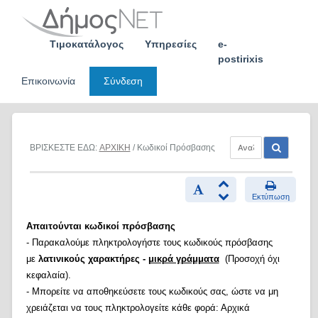
Skip
to
content
Τιμοκατάλογος
Υπηρεσίες
e-
postirixis
Επικοινωνία
Σύνδεση
ΒΡΙΣΚΕΣΤΕ ΕΔΩ:
ΑΡΧΙΚΗ
/ Κωδικοί Πρόσβασης
Εκτύπωση
Απαιτούνται κωδικοί πρόσβασης
- Παρακαλούμε πληκτρολογήστε τους κωδικούς πρόσβασης
με
λατινικούς χαρακτήρες -
μικρά γράμματα
(Προσοχή όχι
κεφαλαία).
- Μπορείτε να αποθηκεύσετε τους κωδικούς σας, ώστε να μη
χρειάζεται να τους πληκτρολογείτε κάθε φορά: Αρχικά