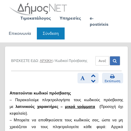
Skip
to
content
Τιμοκατάλογος
Υπηρεσίες
e-
postirixis
Επικοινωνία
Σύνδεση
ΒΡΙΣΚΕΣΤΕ ΕΔΩ:
ΑΡΧΙΚΗ
/ Κωδικοί Πρόσβασης
Εκτύπωση
Απαιτούνται κωδικοί πρόσβασης
– Παρακαλούμε πληκτρολογήστε τους κωδικούς πρόσβασης
με
λατινικούς χαρακτήρες –
μικρά γράμματα
(Προσοχή όχι
κεφαλαία).
– Μπορείτε να αποθηκεύσετε τους κωδικούς σας, ώστε να μη
χρειάζεται να τους πληκτρολογείτε κάθε φορά: Αρχικά