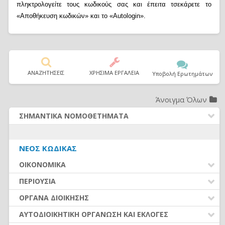
πληκτρολογείτε τους κωδικούς σας και έπειτα τσεκάρετε το
«Αποθήκευση κωδικών» και το «Autologin».
ΑΝΑΖΗΤΗΣΕΙΣ
ΧΡΗΣΙΜΑ ΕΡΓΑΛΕΙΑ
Υποβολή Ερωτημάτων
Άνοιγμα Όλων
ΣΗΜΑΝΤΙΚΑ ΝΟΜΟΘΕΤΗΜΑΤΑ
ΔΗΜΟΤΙΚΟΣ ΚΩΔΙΚΑΣ (Ν.3463/2006)
ΚΑΛΛΙΚΡΑΤΗΣ (Ν.3852/2010)
ΝΈΟΣ ΚΏΔΙΚΑΣ
ΚΛΕΙΣΘΕΝΗΣ Ι (Ν.4555/2018)
ΟΙΚΟΝΟΜΙΚΑ
ΚΩΔΙΚΑΣ ΔΗΜΟΤ. ΥΠΑΛΛΗΛΩΝ (Ν.3584/2007)
ΔΙΚΑΙΟΛΟΓΗΤΙΚΑ – ΚΡΑΤΗΣΕΙΣ ΧΕ
ΠΕΡΙΟΥΣΙΑ
ΔΗΜΟΣΙΕΣ ΣΥΜΒΑΣΕΙΣ (Ν. 4412/2016)
ΠΡΟΫΠΟΛΟΓΙΣΜΟΣ ΚΑΙ ΑΝΑΛΗΨΗ ΥΠΟΧΡΕΩΣΗΣ
ΜΙΣΘΟΛΟΓΙΟ (Ν. 4354/2015)
ΕΥΡΕΤΗΡΙΟ
ΟΡΓΑΝΑ ΔΙΟΙΚΗΣΗΣ
ΠΛΗΡΩΜΗ ΔΑΠΑΝΩΝ
ΑΣΦΑΛΙΣΤΙΚΟ (Ν. 4387/2016)
ΕΥΡΕΤΗΡΙΟ
ΑΥΤΟΔΙΟΙΚΗΤΙΚΗ ΟΡΓΑΝΩΣΗ ΚΑΙ ΕΚΛΟΓΕΣ
ΕΣΟΔΑ ΚΑΤΑ ΕΙΔΟΣ
ΝΟΜΟΘΕΣΙΑ - ΝΟΜΟΛΟΓΙΑ (ΣΥΝΟΛΟ)