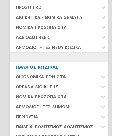
ΝΟΜΟΘΕΣΙΑ - ΝΟΜΟΛΟΓΙΑ (ΣΥΝΟΛΟ)
ΕΥΡΕΤΗΡΙΟ
ΒΕΒΑΙΩΣΗ ΚΑΙ ΕΙΣΠΡΑΞΗ ΕΣΟΔΩΝ
ΠΡΟΣΩΠΙΚΟ
ΡΥΘΜΙΣΕΙΣ ΟΦΕΙΛΩΝ –
ΠΡΟΣΛΗΨΕΙΣ ΠΡΟΣΩΠΙΚΟΥ
ΔΙΟΙΚΗΤΙΚΑ - ΝΟΜΙΚΑ ΘΕΜΑΤΑ
ΔΙΕΥΚΟΛΥΝΣΕΙΣ ΟΦΕΙΛΕΤΩΝ
ΣΥΜΒΑΣΗ ΜΙΣΘΩΣΗΣ ΈΡΓΟΥ
ΝΟΜΙΚΑ ΖΗΤΗΜΑΤΑ - ΔΙΚΑΣΤΙΚΕΣ
ΝΟΜΙΚΑ ΠΡΟΣΩΠΑ ΟΤΑ
ΟΡΓΑΝΑ ΚΑΙ ΟΡΓΑΝΩΣΗ ΟΙΚΟΝΟΜΙΚΗΣ
ΑΠΟΦΑΣΕΙΣ
ΑΠΟΔΟΧΕΣ ΠΡΟΣΩΠΙΚΟΥ (από
ΥΠΗΡΕΣΙΑΣ
01.01.2016)
ΕΥΡΕΤΗΡΙΟ
ΑΔΕΙΟΔΟΤΗΣΕΙΣ
ΟΡΓΑΝΩΣΗ ΥΠΗΡΕΣΙΩΝ
ΟΙΚΟΝΟΜΙΚΗ ΠΑΡΑΚΟΛΟΥΘΗΣΗ,
ΚΡΑΤΗΣΕΙΣ ΑΠΟΔΟΧΩΝ
ΕΛΕΓΧΟΙ ΚΑΙ ΠΑΡΑΤΗΡΗΤΗΡΙΟ
ΑΣΚΗΣΗ ΟΙΚΟΝΟΜΙΚΗΣ
ΣΥΝΑΛΛΑΓΕΣ ΜΕ ΤΟΥΣ ΠΟΛΙΤΕΣ
ΑΡΜΟΔΙΟΤΗΤΕΣ ΝΕΟΥ ΚΩΔΙΚΑ
ΟΙΚΟΝΟΜΙΚΗΣ ΑΥΤΟΤΕΛΕΙΑΣ
ΔΡΑΣΤΗΡΙΟΤΗΤΑΣ (Ν.4442/16)
ΑΔΕΙΕΣ ΠΡΟΣΩΠΙΚΟΥ ΜΟΝΙΜΟΙ-
ΥΠΟΒΟΛΗ ΣΤΟΙΧΕΙΩΝ - ΔΙΑΥΓΕΙΑ
ΕΥΡΕΤΗΡΙΟ
ΙΔΑΧ
ΦΟΡΟΛΟΓΙΚΑ ΖΗΤΗΜΑΤΑ
ΕΛΕΥΘΕΡΗ ΆΣΚΗΣΗ ΟΙΚΟΝΟΜΙΚΗΣ
ΔΙΑΦΟΡΑ ΘΕΜΑΤΑ ΟΤΑ
ΔΡΑΣΤΗΡΙΟΤΗΤΑΣ (Ν.4635/19)
ΟΡΓΑΝΩΣΗ ΚΑΙ ΑΣΚΗΣΗ
ΆΔΕΙΕΣ ΠΡΟΣΩΠΙΚΟΥ ΙΔΟΧ
ΠΡΟΓΡΑΜΜΑΤΙΚΕΣ ΣΥΜΒΑΣΕΙΣ –
ΠΑΛΑΙΌΣ ΚΏΔΙΚΑΣ
ΑΡΜΟΔΙΟΤΗΤΩΝ
ΣΥΝΕΡΓΑΣΙΕΣ ΔΗΜΩΝ
ΥΠΑΙΘΡΙΟ ΕΜΠΟΡΙΟ-ΛΑΪΚΕΣ
ΒΑΘΜΟΙ - ΑΞΙΟΛΟΓΗΣΗ -
ΑΓΟΡΕΣ (Ν.4849/21) (από
ΟΙΚΟΝΟΜΙΚΑ ΤΩΝ ΟΤΑ
ΠΡΟΪΣΤΑΜΕΝΟΙ
ΠΡΟΓΡΑΜΜΑΤΑ ΧΡΗΜΑΤΟΔΟΤΗΣΕΩΝ –
01.02.2022)
ΔΑΝΕΙΑ
ΑΠΟΣΠΑΣΕΙΣ - ΜΕΤΑΤΑΞΕΙΣ
ΔΑΠΑΝΕΣ ΟΤΑ
ΟΡΓΑΝΑ ΔΙΟΙΚΗΣΗΣ
ΥΠΗΡΕΣΙΕΣ
ΕΥΘΥΝΕΣ - ΑΡΓΙΑ
ΕΣΟΔΑ ΟΤΑ
ΕΚΛΟΓΕΣ-ΔΗΜΟΨΗΦΙΣΜΑΤΑ
ΝΟΜΙΚΑ ΠΡΟΣΩΠΑ ΟΤΑ
ΕΚΔΗΛΩΣΕΙΣ - ΘΕΑΜΑΤΑ
ΠΡΟΫΠΟΛΟΓΙΣΜΟΣ - ΑΝΑΛ.
ΜΕΤΑΚΙΝΗΣΕΙΣ - ΜΕΤΑΦΟΡΕΣ
ΠΡΩΤΕΣ ΕΝΕΡΓΕΙΕΣ ΝΕΩΝ
ΛΟΙΠΕΣ ΑΔΕΙΕΣ
ΚΑΤΑΡΓΗΣΗ ΝΟΜΙΚΩΝ ΠΡΟΣΩΠΩΝ
ΥΠΟΧΡΕΩΣΗΣ
ΑΡΜΟΔΙΟΤΗΤΕΣ ΔΗΜΩΝ
ΔΗΜΟΤΙΚΩΝ ΑΡΧΩΝ
ΔΙΑΦΟΡΑ ΥΠΗΡΕΣΙΑΚΑ
(ν.5056/2023)
ΑΠΟΛΟΓΙΣΜΟΣ - ΟΙΚΟΝΟΜΙΚΑ
ΣΥΛΛΟΓΙΚΑ ΟΡΓΑΝΑ
Α. ΑΝΑΠΤΥΞΗ
ΠΕΡΙΟΥΣΙΑ
ΙΔΡΥΜΑΤΑ
ΣΤΟΙΧΕΙΑ
ΜΟΝΟΜΕΛΗ ΟΡΓΑΝΑ
Ζ. ΠΟΛΙΤΙΚΗ ΠΡΟΣΤΑΣΙΑ
ΑΚΙΝΗΤΑ
Ν.Π.Δ.Δ.
ΠΑΙΔΕΙΑ-ΠΟΛΙΤΙΣΜΟΣ-ΑΘΛΗΤΙΣΜΟΣ
ΟΡΓΑΝΑ ΟΙΚ. ΥΠΗΡΕΣΙΑΣ –
ΑΣΥΜΒΙΒΑΣΤΑ
ΤΟΠΙΚΑ ΟΡΓΑΝΑ
Β. ΠΕΡΙΒΑΛΛΟΝ
ΠΡΩΤΟΓΕΝΗΣ ΚΑΙ ΔΕΥΤΕΡΟΓΕΝΗΣ
ΣΥΝΔΕΣΜΟΙ
ΠΑΙΔΕΙΑ-ΣΧΟΛΕΙΑ