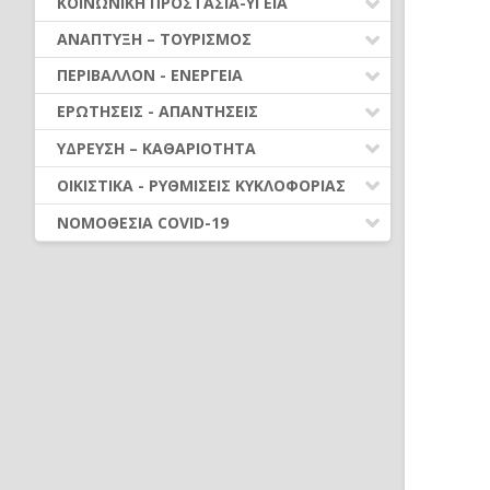
ΚΟΙΝΩΝΙΚΗ ΠΡΟΣΤΑΣΙΑ-ΥΓΕΙΑ
ΤΟΜΕΑΣ
ΠΛΗΡΩΜΗ ΕΝΤΑΛΜΑΤΩΝ
ΑΝΤΙΜΙΣΘΙΑ - ΑΔΕΙΕΣ
Γ. ΠΟΙΟΤΗΤΑ ΖΩΗΣ & ΕΥΡ. ΛΕΙΤΟΥΡΓΙΑ
ΣΧΟΛΙΚΕΣ ΕΠΙΤΡΟΠΕΣ
ΠΟΛΙΤΙΣΜΟΣ-ΑΘΛΗΤΙΣΜΟΣ
ΕΠΙΔΟΜΑΤΑ
ΥΠΟΔΟΜΕΣ
ΑΝΑΠΤΥΞΗ – ΤΟΥΡΙΣΜΟΣ
ΒΕΒΑΙΩΣΗ & ΕΙΣΠΡΑΞΗ ΕΣΟΔΩΝ
ΔΙΑΦΟΡΕΣ ΟΜΑΔΕΣ
Δ. ΑΠΑΣΧΟΛΗΣΗ
ΛΟΙΠΑ ΝΠΔΔ
ΚΟΙΝΩΝΙΚΗ ΠΡΟΣΤΑΣΙΑ
ΚΙΝΗΤΑ
ΕΛΕΓΧΟΙ - ΟΠΔ - ΕΠΙΧΕΙΡ.
ΕΥΘΥΝΕΣ
Ε. ΚΟΙΝΩΝΙΚΗ ΠΡΟΣΤΑΣΙΑ &
ΑΝΑΠΤΥΞΙΑΚΑ ΠΡΟΓΡΑΜΜΑΤΑ
ΠΕΡΙΒΑΛΛΟΝ - ΕΝΕΡΓΕΙΑ
ΔΗΜΟΤΙΚΕΣ ΕΠΙΧΕΙΡΗΣΕΙΣ
ΠΡΟΓΡΑΜΜΑΤΑ
ΑΛΛΗΛΕΓΓΥΗ
ΥΓΕΙΑ
(www.npid.gr)
ΔΙΑΦΟΡΑ - ΘΕΣΜΙΚΑ
ΔΙΑΦΗΜΙΣΗ
ΕΝΕΡΓΕΙΑ
ΕΡΩΤΗΣΕΙΣ - ΑΠΑΝΤΗΣΕΙΣ
ΡΥΘΜΙΣΕΙΣ ΟΦΕΙΛΩΝ
ΣΤ. ΠΑΙΔΕΙΑ, ΠΟΛΙΤΙΣΜΟΣ &
ΠΡΩΤΟΓΕΝΗΣ & ΔΕΥΤΕΡΟΓΕΝΗΣ
ΑΘΛΗΤΙΣΜΟΣ
ΠΟΛΙΤΙΚΗ ΠΡΟΣΤΑΣΙΑ – ΠΕΡΙΒΑΛΛΟΝ
ΝΕΟΣ ΚΩΔΙΚΑΣ Ν. 5314/2026
ΦΟΡΟΛΟΓΙΚΑ
ΤΟΜΕΑΣ
ΎΔΡΕΥΣΗ – ΚΑΘΑΡΙΟΤΗΤΑ
Η. ΑΓΡΟΤ.ΑΝΑΠΤΥΞΗ-ΚΤΗΝΟΤΡ.-ΑΛΙΕΙΑ
ΠΕΡΙΟΥΣΙΑ ΟΤΑ
ΠΕΡΙΟΥΣΙΑ ΟΤΑ
ΤΟΥΡΙΣΜΟΣ – ΑΠΑΣΧΟΛΗΣΗ
ΥΔΡΕΥΣΗ – ΑΠΟΧΕΤΕΥΣΗ
ΟΙΚΙΣΤΙΚΑ - ΡΥΘΜΙΣΕΙΣ ΚΥΚΛΟΦΟΡΙΑΣ
Θ. ΑΣΚΗΣΗ ΝΕΩΝ ΑΡΜΟΔΙΟΤΗΤΩΝ
ΔΑΠΑΝΕΣ & ΟΙΚΟΝΟΜΙΚΑ ΘΕΜΑΤΑ
ΠΡΟΓΡΑΜΜΑΤΙΚΕΣ ΣΥΜΒΑΣΕΙΣ-
ΑΠΑΣΧΟΛΗΣΗ
ΚΑΘΑΡΙΟΤΗΤΑ – ΑΠΟΡΡΙΜΜΑΤΑ
ΚΥΚΛΟΦΟΡΙΑΚΑ ΘΕΜΑΤΑ
ΣΥΝΕΡΓΑΣΙΕΣ ΔΗΜΩΝ
Ι. ΑΡΜΟΔΙΟΤΗΤΕΣ ΚΡΑΤΙΚΟΥ
ΝΟΜΟΘΕΣΙΑ COVID-19
ΈΣΟΔΑ
ΧΑΡΑΚΤΗΡΑ
ΟΙΚΙΣΤΙΚΑ
ΝΟΜΟΘΕΣΙΑ - ΝΟΜΟΛΟΓΙΑ COVID -19
ΠΡΟΣΩΠΙΚΟ - ΣΥΜΒΑΣΕΙΣ ΕΡΓΟΥ
Κ. ΕΡΓΑΣΙΕΣ ΠΟΥ ΑΝΑΤΙΘΕΝΤΑΙ
ΠΕΡΙΟΔΙΚΑ (Αρμοδιότητες εκτός άρθρου
ΕΡΩΤΗΣΕΙΣ - ΑΠΑΝΤΗΣΕΙΣ
ΔΗΜΟΣΙΕΣ ΣΥΜΒΑΣΕΙΣ (ΑΠΟ
75 ΚΔΚ)
08.08.2016)
Λ. ΑΡΜΟΔΙΟΤΗΤΕΣ ΜΕ ΆΛΛΕΣ
ΔΗΜΟΣΙΕΣ ΣΥΜΒΑΣΕΙΣ (ΜΕΧΡΙ
ΔΙΑΤΑΞΕΙΣ
08.08.2016)
ΌΡΓΑΝΑ ΔΙΟΙΚΗΣΗΣ
ΑΔΕΙΟΔΟΤΗΣΕΙΣ
ΑΡΜΟΔΙΟΤΗΤΕΣ
ΔΙΑΥΓΕΙΑ - ΒΑΣΕΙΣ ΔΕΔΟΜΕΝΩΝ