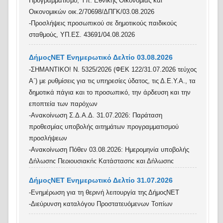
Προγραμματισμό, Υπ. Εθνικής Οικονομίας και
Οικονομικών οικ.2/70698/ΔΠΓΚ/03.08.2026
-Προσλήψεις προσωπικού σε δημοτικούς παιδικούς
σταθμούς, ΥΠ.ΕΣ. 43691/04.08.2026
ΔήμοςΝΕΤ Ενημερωτικό Δελτίο 03.08.2026
-ΣΗΜΑΝΤΙΚΟ! Ν. 5325/2026 (ΦΕΚ 122/31.07.2026 τεύχος
Α΄) με ρυθμίσεις για τις υπηρεσίες ύδατος, τις Δ.Ε.Υ.Α., τα
δημοτικά πάγια και το προσωπικό, την άρδευση και την
εποπτεία των παρόχων
-Ανακοίνωση Σ.Δ.Α.Δ. 31.07.2026: Παράταση
προθεσμίας υποβολής αιτημάτων προγραμματισμού
προσλήψεων
-Ανακοίνωση Πόθεν 03.08.2026: Ημερομηνία υποβολής
Δήλωσης Περιουσιακής Κατάστασης και Δήλωσης
Οικονομικών Συμφερόντων
ΔήμοςΝΕΤ Ενημερωτικό Δελτίο 31.07.2026
-Γνωστοποίηση λειτουργίας επιχειρήσεων στάθμευσης και
-Ενημέρωση για τη θερινή λειτουργία της ΔήμοςΝΕΤ
φύλαξης σκαφών, Υπ. Ναυτιλίας και Νησιωτικής
-Διεύρυνση καταλόγου Προστατευόμενων Τοπίων
4804 /2026/03.08.2026
Πολιτικής 3152.3/ 5