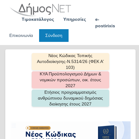
Skip
to
content
Τιμοκατάλογος
Υπηρεσίες
e-
postirixis
Επικοινωνία
Σύνδεση
Νέος Κώδικας Τοπικής
Αυτοδιοίκησης-Ν.5314/26 (ΦΕΚ Α'
103)
ΚΥΑ Προϋπολογισμού Δήμων &
νομικών προσώπων, οικ. έτους
2027
Ετήσιος προγραμματισμός
ανθρώπινου δυναμικού δημόσιας
διοίκησης έτους 2027