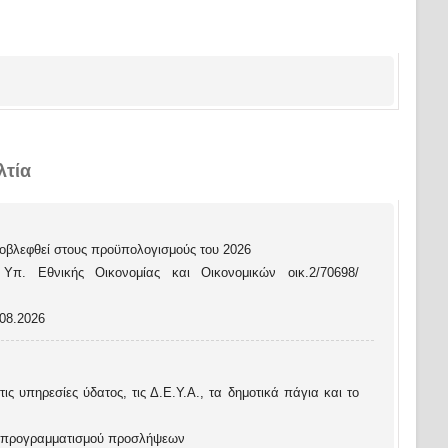
λτία
βλεφθεί στους προϋπολογισμούς του 2026
π. Εθνικής Οικονομίας και Οικονομικών οικ.2/70698/
08.2026
ς υπηρεσίες ύδατος, τις Δ.Ε.Υ.Α., τα δημοτικά πάγια και το
ν προγραμματισμού προσλήψεων