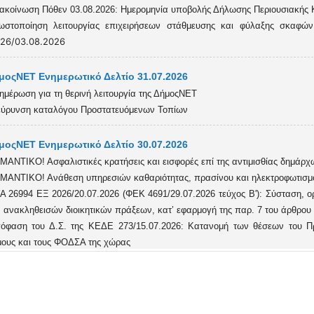
ακοίνωση Πόθεν 03.08.2026: Ημερομηνία υποβολής Δήλωσης Περιουσιακής
ωστοποίηση λειτουργίας επιχειρήσεων στάθμευσης και φύλαξης σκαφών,
026/03.08.2026
μοςΝΕΤ Ενημερωτικό Δελτίο 31.07.2026
ημέρωση για τη θερινή λειτουργία της ΔήμοςΝΕΤ
εύρυνση καταλόγου Προστατευόμενων Τοπίων
μοςΝΕΤ Ενημερωτικό Δελτίο 30.07.2026
ΜΑΝΤΙΚΟ! Ασφαλιστικές κρατήσεις και εισφορές επί της αντιμισθίας δημάρ
ΜΑΝΤΙΚΟ! Ανάθεση υπηρεσιών καθαριότητας, πρασίνου και ηλεκτροφωτισμο
Α 26994 ΕΞ 2026/20.07.2026 (ΦΕΚ 4691/29.07.2026 τεύχος Β'): Σύσταση, ο
 ανακληθεισών διοικητικών πράξεων, κατ’ εφαρμογή της παρ. 7 του άρθρου 
όφαση του Δ.Σ. της ΚΕΔΕ 273/15.07.2026: Κατανομή των θέσεων του 
ους και τους ΦΟΔΣΑ της χώρας
νικές άδειες και διευκολύνσεις εργαζόμενων θετών γονέων που υιοθετούν
μοςΝΕΤ Ενημερωτικό Δελτίο 29.07.2026
έκταση προγράμματος απασχόλησης μακροχρόνια ανέργων 55 ετών και άνω,