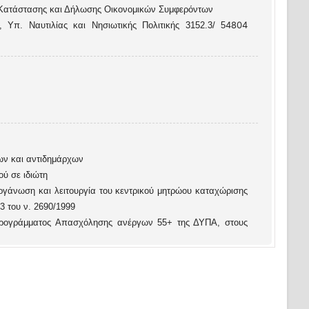
 Κατάστασης και Δήλωσης Οικονομικών Συμφερόντων
4804
 Υπ. Ναυτιλίας και Νησιωτικής Πολιτικής 3152.3/ 5
χων και αντιδημάρχων
ύ σε ιδιώτη
ργάνωση και λειτουργία του κεντρικού μητρώου καταχώρισης
3 του ν. 2690/1999
Προγράμματος Απασχόλησης ανέργων 55+ της ΔΥΠΑ, στους
 τέκνο από την αλλοδαπή
 ΚΥΑ 21217/28.07.2026 (ΦΕΚ 4669/29.07.2026 τεύχος Β')