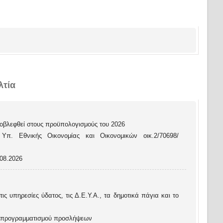
λτία
βλεφθεί στους προϋπολογισμούς του 2026
π. Εθνικής Οικονομίας και Οικονομικών οικ.2/70698/
08.2026
ς υπηρεσίες ύδατος, τις Δ.Ε.Υ.Α., τα δημοτικά πάγια και το
ν προγραμματισμού προσλήψεων