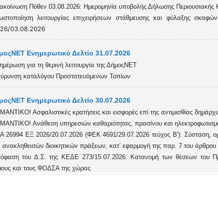
ακοίνωση Πόθεν 03.08.2026: Ημερομηνία υποβολής Δήλωσης Περιουσιακής
ωστοποίηση λειτουργίας επιχειρήσεων στάθμευσης και φύλαξης σκαφών,
026/03.08.2026
μοςΝΕΤ Ενημερωτικό Δελτίο 31.07.2026
ημέρωση για τη θερινή λειτουργία της ΔήμοςΝΕΤ
εύρυνση καταλόγου Προστατευόμενων Τοπίων
μοςΝΕΤ Ενημερωτικό Δελτίο 30.07.2026
ΜΑΝΤΙΚΟ! Ασφαλιστικές κρατήσεις και εισφορές επί της αντιμισθίας δημάρ
ΜΑΝΤΙΚΟ! Ανάθεση υπηρεσιών καθαριότητας, πρασίνου και ηλεκτροφωτισμο
Α 26994 ΕΞ 2026/20.07.2026 (ΦΕΚ 4691/29.07.2026 τεύχος Β'): Σύσταση, ο
 ανακληθεισών διοικητικών πράξεων, κατ’ εφαρμογή της παρ. 7 του άρθρου 
όφαση του Δ.Σ. της ΚΕΔΕ 273/15.07.2026: Κατανομή των θέσεων του 
ους και τους ΦΟΔΣΑ της χώρας
νικές άδειες και διευκολύνσεις εργαζόμενων θετών γονέων που υιοθετούν
μοςΝΕΤ Ενημερωτικό Δελτίο 29.07.2026
έκταση προγράμματος απασχόλησης μακροχρόνια ανέργων 55 ετών και άνω,