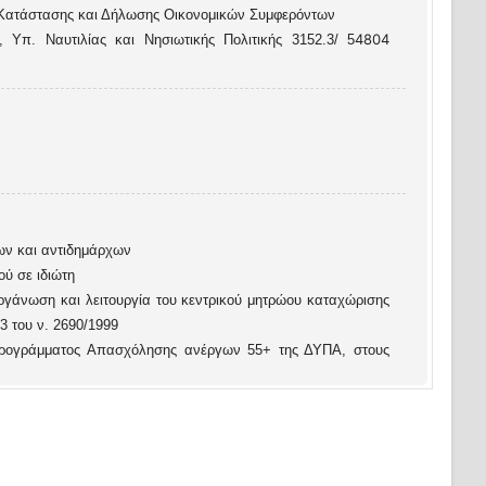
 Κατάστασης και Δήλωσης Οικονομικών Συμφερόντων
4804
 Υπ. Ναυτιλίας και Νησιωτικής Πολιτικής 3152.3/ 5
χων και αντιδημάρχων
ύ σε ιδιώτη
ργάνωση και λειτουργία του κεντρικού μητρώου καταχώρισης
3 του ν. 2690/1999
Προγράμματος Απασχόλησης ανέργων 55+ της ΔΥΠΑ, στους
 τέκνο από την αλλοδαπή
 ΚΥΑ 21217/28.07.2026 (ΦΕΚ 4669/29.07.2026 τεύχος Β')