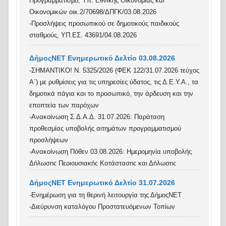
Προγραμματισμό, Υπ. Εθνικής Οικονομίας και
Οικονομικών οικ.2/70698/ΔΠΓΚ/03.08.2026
-Προσλήψεις προσωπικού σε δημοτικούς παιδικούς
σταθμούς, ΥΠ.ΕΣ. 43691/04.08.2026
ΔήμοςΝΕΤ Ενημερωτικό Δελτίο 03.08.2026
-ΣΗΜΑΝΤΙΚΟ! Ν. 5325/2026 (ΦΕΚ 122/31.07.2026 τεύχος
Α΄) με ρυθμίσεις για τις υπηρεσίες ύδατος, τις Δ.Ε.Υ.Α., τα
δημοτικά πάγια και το προσωπικό, την άρδευση και την
εποπτεία των παρόχων
-Ανακοίνωση Σ.Δ.Α.Δ. 31.07.2026: Παράταση
προθεσμίας υποβολής αιτημάτων προγραμματισμού
προσλήψεων
-Ανακοίνωση Πόθεν 03.08.2026: Ημερομηνία υποβολής
Δήλωσης Περιουσιακής Κατάστασης και Δήλωσης
Οικονομικών Συμφερόντων
ΔήμοςΝΕΤ Ενημερωτικό Δελτίο 31.07.2026
-Γνωστοποίηση λειτουργίας επιχειρήσεων στάθμευσης και
-Ενημέρωση για τη θερινή λειτουργία της ΔήμοςΝΕΤ
φύλαξης σκαφών, Υπ. Ναυτιλίας και Νησιωτικής
-Διεύρυνση καταλόγου Προστατευόμενων Τοπίων
4804 /2026/03.08.2026
Πολιτικής 3152.3/ 5