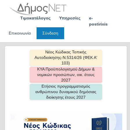
Skip
to
content
Τιμοκατάλογος
Υπηρεσίες
e-
postirixis
Επικοινωνία
Σύνδεση
Νέος Κώδικας Τοπικής
Αυτοδιοίκησης-Ν.5314/26 (ΦΕΚ Α'
103)
ΚΥΑ Προϋπολογισμού Δήμων &
νομικών προσώπων, οικ. έτους
2027
Ετήσιος προγραμματισμός
ανθρώπινου δυναμικού δημόσιας
διοίκησης έτους 2027