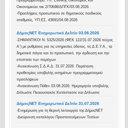
Προγραμματισμό, Υπ. Εθνικής Οικονομίας και
Οικονομικών οικ.2/70698/ΔΠΓΚ/03.08.2026
-Προσλήψεις προσωπικού σε δημοτικούς παιδικούς
σταθμούς, ΥΠ.ΕΣ. 43691/04.08.2026
ΔήμοςΝΕΤ Ενημερωτικό Δελτίο 03.08.2026
-ΣΗΜΑΝΤΙΚΟ! Ν. 5325/2026 (ΦΕΚ 122/31.07.2026 τεύχος
Α΄) με ρυθμίσεις για τις υπηρεσίες ύδατος, τις Δ.Ε.Υ.Α., τα
δημοτικά πάγια και το προσωπικό, την άρδευση και την
εποπτεία των παρόχων
-Ανακοίνωση Σ.Δ.Α.Δ. 31.07.2026: Παράταση
προθεσμίας υποβολής αιτημάτων προγραμματισμού
προσλήψεων
-Ανακοίνωση Πόθεν 03.08.2026: Ημερομηνία υποβολής
Δήλωσης Περιουσιακής Κατάστασης και Δήλωσης
Οικονομικών Συμφερόντων
ΔήμοςΝΕΤ Ενημερωτικό Δελτίο 31.07.2026
-Γνωστοποίηση λειτουργίας επιχειρήσεων στάθμευσης και
-Ενημέρωση για τη θερινή λειτουργία της ΔήμοςΝΕΤ
φύλαξης σκαφών, Υπ. Ναυτιλίας και Νησιωτικής
-Διεύρυνση καταλόγου Προστατευόμενων Τοπίων
4804 /2026/03.08.2026
Πολιτικής 3152.3/ 5