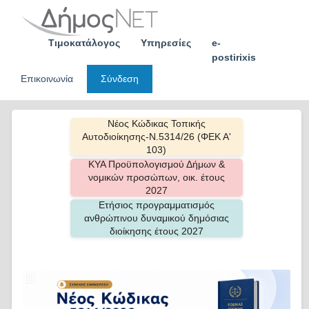
Skip
to
content
Τιμοκατάλογος
Υπηρεσίες
e-
postirixis
Επικοινωνία
Σύνδεση
Νέος Κώδικας Τοπικής
Αυτοδιοίκησης-Ν.5314/26 (ΦΕΚ Α'
103)
ΚΥΑ Προϋπολογισμού Δήμων &
νομικών προσώπων, οικ. έτους
2027
Ετήσιος προγραμματισμός
ανθρώπινου δυναμικού δημόσιας
διοίκησης έτους 2027