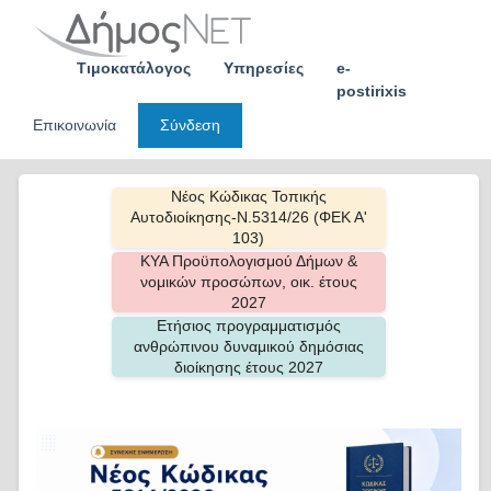
Skip
to
content
Τιμοκατάλογος
Υπηρεσίες
e-
postirixis
Επικοινωνία
Σύνδεση
Νέος Κώδικας Τοπικής
Αυτοδιοίκησης-Ν.5314/26 (ΦΕΚ Α'
103)
ΚΥΑ Προϋπολογισμού Δήμων &
νομικών προσώπων, οικ. έτους
2027
Ετήσιος προγραμματισμός
ανθρώπινου δυναμικού δημόσιας
διοίκησης έτους 2027