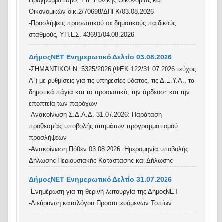
Προγραμματισμό, Υπ. Εθνικής Οικονομίας και
Οικονομικών οικ.2/70698/ΔΠΓΚ/03.08.2026
-Προσλήψεις προσωπικού σε δημοτικούς παιδικούς
σταθμούς, ΥΠ.ΕΣ. 43691/04.08.2026
ΔήμοςΝΕΤ Ενημερωτικό Δελτίο 03.08.2026
-ΣΗΜΑΝΤΙΚΟ! Ν. 5325/2026 (ΦΕΚ 122/31.07.2026 τεύχος
Α΄) με ρυθμίσεις για τις υπηρεσίες ύδατος, τις Δ.Ε.Υ.Α., τα
δημοτικά πάγια και το προσωπικό, την άρδευση και την
εποπτεία των παρόχων
-Ανακοίνωση Σ.Δ.Α.Δ. 31.07.2026: Παράταση
προθεσμίας υποβολής αιτημάτων προγραμματισμού
προσλήψεων
-Ανακοίνωση Πόθεν 03.08.2026: Ημερομηνία υποβολής
Δήλωσης Περιουσιακής Κατάστασης και Δήλωσης
Οικονομικών Συμφερόντων
ΔήμοςΝΕΤ Ενημερωτικό Δελτίο 31.07.2026
-Γνωστοποίηση λειτουργίας επιχειρήσεων στάθμευσης και
-Ενημέρωση για τη θερινή λειτουργία της ΔήμοςΝΕΤ
φύλαξης σκαφών, Υπ. Ναυτιλίας και Νησιωτικής
-Διεύρυνση καταλόγου Προστατευόμενων Τοπίων
4804 /2026/03.08.2026
Πολιτικής 3152.3/ 5