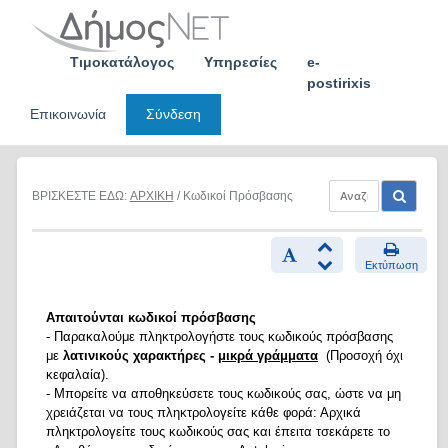
Skip
to
content
Τιμοκατάλογος
Υπηρεσίες
e-
postirixis
Επικοινωνία
Σύνδεση
ΒΡΙΣΚΕΣΤΕ ΕΔΩ:
ΑΡΧΙΚΗ
/ Κωδικοί Πρόσβασης
Εκτύπωση
Απαιτούνται κωδικοί πρόσβασης
- Παρακαλούμε πληκτρολογήστε τους κωδικούς πρόσβασης
με
λατινικούς χαρακτήρες -
μικρά γράμματα
(Προσοχή όχι
κεφαλαία).
- Μπορείτε να αποθηκεύσετε τους κωδικούς σας, ώστε να μη
χρειάζεται να τους πληκτρολογείτε κάθε φορά: Αρχικά
πληκτρολογείτε τους κωδικούς σας και έπειτα τσεκάρετε το