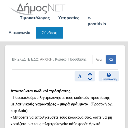
Skip
to
content
Τιμοκατάλογος
Υπηρεσίες
e-
postirixis
Επικοινωνία
Σύνδεση
ΒΡΙΣΚΕΣΤΕ ΕΔΩ:
ΑΡΧΙΚΗ
/ Κωδικοί Πρόσβασης
Εκτύπωση
Απαιτούνται κωδικοί πρόσβασης
- Παρακαλούμε πληκτρολογήστε τους κωδικούς πρόσβασης
με
λατινικούς χαρακτήρες -
μικρά γράμματα
(Προσοχή όχι
κεφαλαία).
- Μπορείτε να αποθηκεύσετε τους κωδικούς σας, ώστε να μη
χρειάζεται να τους πληκτρολογείτε κάθε φορά: Αρχικά