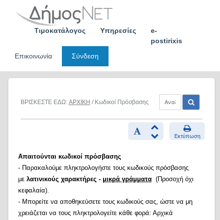
Skip
to
content
Τιμοκατάλογος
Υπηρεσίες
e-
postirixis
Επικοινωνία
Σύνδεση
ΒΡΙΣΚΕΣΤΕ ΕΔΩ:
ΑΡΧΙΚΗ
/ Κωδικοί Πρόσβασης
Εκτύπωση
Απαιτούνται κωδικοί πρόσβασης
- Παρακαλούμε πληκτρολογήστε τους κωδικούς πρόσβασης
με
λατινικούς χαρακτήρες -
μικρά γράμματα
(Προσοχή όχι
κεφαλαία).
- Μπορείτε να αποθηκεύσετε τους κωδικούς σας, ώστε να μη
χρειάζεται να τους πληκτρολογείτε κάθε φορά: Αρχικά