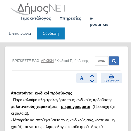
Skip
to
content
Τιμοκατάλογος
Υπηρεσίες
e-
postirixis
Επικοινωνία
Σύνδεση
ΒΡΙΣΚΕΣΤΕ ΕΔΩ:
ΑΡΧΙΚΗ
/ Κωδικοί Πρόσβασης
Εκτύπωση
Απαιτούνται κωδικοί πρόσβασης
- Παρακαλούμε πληκτρολογήστε τους κωδικούς πρόσβασης
με
λατινικούς χαρακτήρες -
μικρά γράμματα
(Προσοχή όχι
κεφαλαία).
- Μπορείτε να αποθηκεύσετε τους κωδικούς σας, ώστε να μη
χρειάζεται να τους πληκτρολογείτε κάθε φορά: Αρχικά