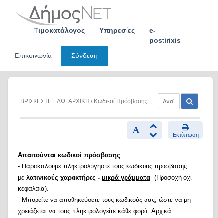
Skip
to
content
Τιμοκατάλογος
Υπηρεσίες
e-
postirixis
Επικοινωνία
Σύνδεση
ΒΡΙΣΚΕΣΤΕ ΕΔΩ:
ΑΡΧΙΚΗ
/ Κωδικοί Πρόσβασης
Εκτύπωση
Απαιτούνται κωδικοί πρόσβασης
- Παρακαλούμε πληκτρολογήστε τους κωδικούς πρόσβασης
με
λατινικούς χαρακτήρες -
μικρά γράμματα
(Προσοχή όχι
κεφαλαία).
- Μπορείτε να αποθηκεύσετε τους κωδικούς σας, ώστε να μη
χρειάζεται να τους πληκτρολογείτε κάθε φορά: Αρχικά