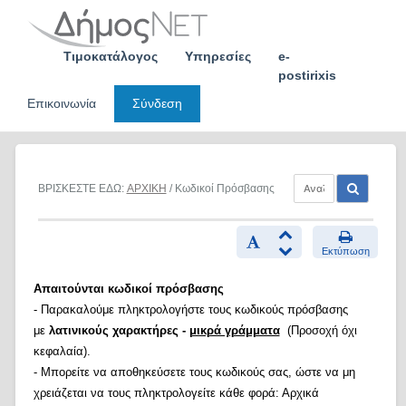
Skip
to
content
Τιμοκατάλογος
Υπηρεσίες
e-
postirixis
Επικοινωνία
Σύνδεση
ΒΡΙΣΚΕΣΤΕ ΕΔΩ:
ΑΡΧΙΚΗ
/ Κωδικοί Πρόσβασης
Εκτύπωση
Απαιτούνται κωδικοί πρόσβασης
- Παρακαλούμε πληκτρολογήστε τους κωδικούς πρόσβασης
με
λατινικούς χαρακτήρες -
μικρά γράμματα
(Προσοχή όχι
κεφαλαία).
- Μπορείτε να αποθηκεύσετε τους κωδικούς σας, ώστε να μη
χρειάζεται να τους πληκτρολογείτε κάθε φορά: Αρχικά