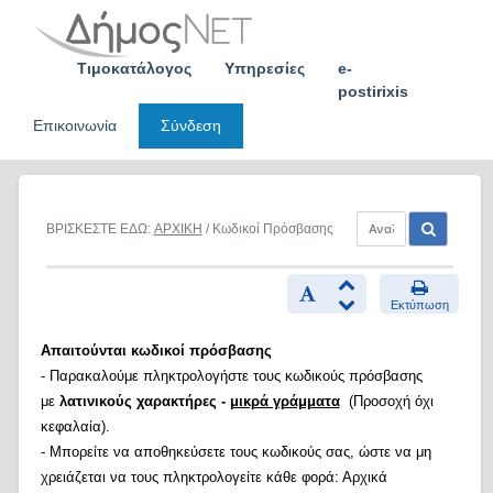
Skip
to
content
Τιμοκατάλογος
Υπηρεσίες
e-
postirixis
Επικοινωνία
Σύνδεση
ΒΡΙΣΚΕΣΤΕ ΕΔΩ:
ΑΡΧΙΚΗ
/ Κωδικοί Πρόσβασης
Εκτύπωση
Απαιτούνται κωδικοί πρόσβασης
- Παρακαλούμε πληκτρολογήστε τους κωδικούς πρόσβασης
με
λατινικούς χαρακτήρες -
μικρά γράμματα
(Προσοχή όχι
κεφαλαία).
- Μπορείτε να αποθηκεύσετε τους κωδικούς σας, ώστε να μη
χρειάζεται να τους πληκτρολογείτε κάθε φορά: Αρχικά