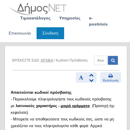
Skip
to
content
Τιμοκατάλογος
Υπηρεσίες
e-
postirixis
Επικοινωνία
Σύνδεση
ΒΡΙΣΚΕΣΤΕ ΕΔΩ:
ΑΡΧΙΚΗ
/ Κωδικοί Πρόσβασης
Εκτύπωση
Απαιτούνται κωδικοί πρόσβασης
- Παρακαλούμε πληκτρολογήστε τους κωδικούς πρόσβασης
με
λατινικούς χαρακτήρες -
μικρά γράμματα
(Προσοχή όχι
κεφαλαία).
- Μπορείτε να αποθηκεύσετε τους κωδικούς σας, ώστε να μη
χρειάζεται να τους πληκτρολογείτε κάθε φορά: Αρχικά