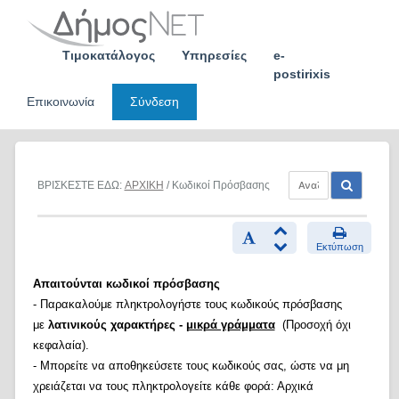
Skip
to
content
Τιμοκατάλογος
Υπηρεσίες
e-
postirixis
Επικοινωνία
Σύνδεση
ΒΡΙΣΚΕΣΤΕ ΕΔΩ:
ΑΡΧΙΚΗ
/ Κωδικοί Πρόσβασης
Εκτύπωση
Απαιτούνται κωδικοί πρόσβασης
- Παρακαλούμε πληκτρολογήστε τους κωδικούς πρόσβασης
με
λατινικούς χαρακτήρες -
μικρά γράμματα
(Προσοχή όχι
κεφαλαία).
- Μπορείτε να αποθηκεύσετε τους κωδικούς σας, ώστε να μη
χρειάζεται να τους πληκτρολογείτε κάθε φορά: Αρχικά