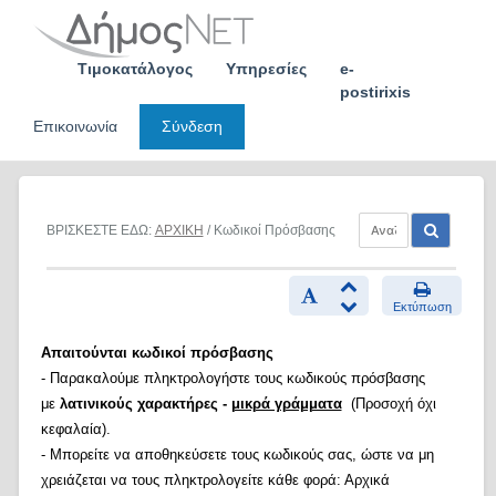
Skip
to
content
Τιμοκατάλογος
Υπηρεσίες
e-
postirixis
Επικοινωνία
Σύνδεση
ΒΡΙΣΚΕΣΤΕ ΕΔΩ:
ΑΡΧΙΚΗ
/ Κωδικοί Πρόσβασης
Εκτύπωση
Απαιτούνται κωδικοί πρόσβασης
- Παρακαλούμε πληκτρολογήστε τους κωδικούς πρόσβασης
με
λατινικούς χαρακτήρες -
μικρά γράμματα
(Προσοχή όχι
κεφαλαία).
- Μπορείτε να αποθηκεύσετε τους κωδικούς σας, ώστε να μη
χρειάζεται να τους πληκτρολογείτε κάθε φορά: Αρχικά