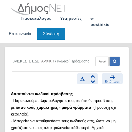
Skip
to
content
Τιμοκατάλογος
Υπηρεσίες
e-
postirixis
Επικοινωνία
Σύνδεση
ΒΡΙΣΚΕΣΤΕ ΕΔΩ:
ΑΡΧΙΚΗ
/ Κωδικοί Πρόσβασης
Εκτύπωση
Απαιτούνται κωδικοί πρόσβασης
- Παρακαλούμε πληκτρολογήστε τους κωδικούς πρόσβασης
με
λατινικούς χαρακτήρες -
μικρά γράμματα
(Προσοχή όχι
κεφαλαία).
- Μπορείτε να αποθηκεύσετε τους κωδικούς σας, ώστε να μη
χρειάζεται να τους πληκτρολογείτε κάθε φορά: Αρχικά