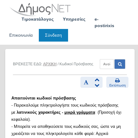
Skip
to
content
Τιμοκατάλογος
Υπηρεσίες
e-
postirixis
Επικοινωνία
Σύνδεση
ΒΡΙΣΚΕΣΤΕ ΕΔΩ:
ΑΡΧΙΚΗ
/ Κωδικοί Πρόσβασης
Εκτύπωση
Απαιτούνται κωδικοί πρόσβασης
- Παρακαλούμε πληκτρολογήστε τους κωδικούς πρόσβασης
με
λατινικούς χαρακτήρες -
μικρά γράμματα
(Προσοχή όχι
κεφαλαία).
- Μπορείτε να αποθηκεύσετε τους κωδικούς σας, ώστε να μη
χρειάζεται να τους πληκτρολογείτε κάθε φορά: Αρχικά