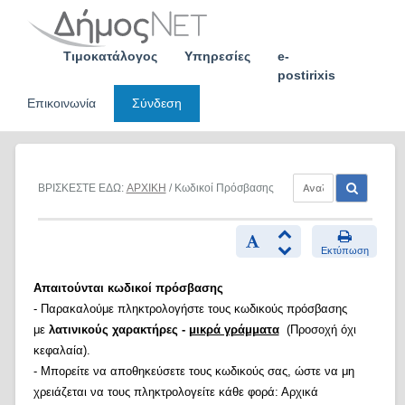
Skip
to
content
Τιμοκατάλογος
Υπηρεσίες
e-
postirixis
Επικοινωνία
Σύνδεση
ΒΡΙΣΚΕΣΤΕ ΕΔΩ:
ΑΡΧΙΚΗ
/ Κωδικοί Πρόσβασης
Εκτύπωση
Απαιτούνται κωδικοί πρόσβασης
- Παρακαλούμε πληκτρολογήστε τους κωδικούς πρόσβασης
με
λατινικούς χαρακτήρες -
μικρά γράμματα
(Προσοχή όχι
κεφαλαία).
- Μπορείτε να αποθηκεύσετε τους κωδικούς σας, ώστε να μη
χρειάζεται να τους πληκτρολογείτε κάθε φορά: Αρχικά