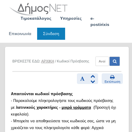
Skip
to
content
Τιμοκατάλογος
Υπηρεσίες
e-
postirixis
Επικοινωνία
Σύνδεση
ΒΡΙΣΚΕΣΤΕ ΕΔΩ:
ΑΡΧΙΚΗ
/ Κωδικοί Πρόσβασης
Εκτύπωση
Απαιτούνται κωδικοί πρόσβασης
- Παρακαλούμε πληκτρολογήστε τους κωδικούς πρόσβασης
με
λατινικούς χαρακτήρες -
μικρά γράμματα
(Προσοχή όχι
κεφαλαία).
- Μπορείτε να αποθηκεύσετε τους κωδικούς σας, ώστε να μη
χρειάζεται να τους πληκτρολογείτε κάθε φορά: Αρχικά