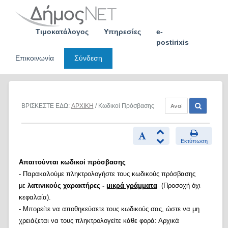
Skip
to
content
Τιμοκατάλογος
Υπηρεσίες
e-
postirixis
Επικοινωνία
Σύνδεση
ΒΡΙΣΚΕΣΤΕ ΕΔΩ:
ΑΡΧΙΚΗ
/ Κωδικοί Πρόσβασης
Εκτύπωση
Απαιτούνται κωδικοί πρόσβασης
- Παρακαλούμε πληκτρολογήστε τους κωδικούς πρόσβασης
με
λατινικούς χαρακτήρες -
μικρά γράμματα
(Προσοχή όχι
κεφαλαία).
- Μπορείτε να αποθηκεύσετε τους κωδικούς σας, ώστε να μη
χρειάζεται να τους πληκτρολογείτε κάθε φορά: Αρχικά