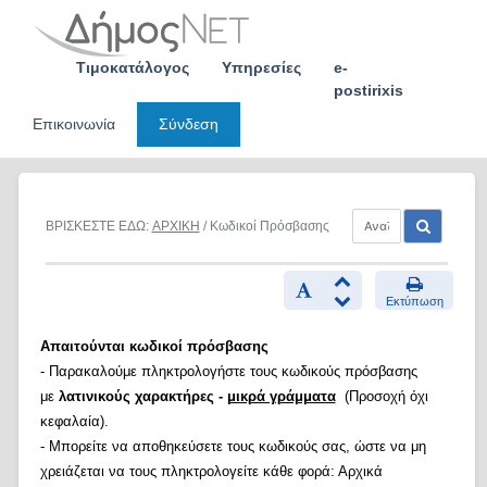
Skip
to
content
Τιμοκατάλογος
Υπηρεσίες
e-
postirixis
Επικοινωνία
Σύνδεση
ΒΡΙΣΚΕΣΤΕ ΕΔΩ:
ΑΡΧΙΚΗ
/ Κωδικοί Πρόσβασης
Εκτύπωση
Απαιτούνται κωδικοί πρόσβασης
- Παρακαλούμε πληκτρολογήστε τους κωδικούς πρόσβασης
με
λατινικούς χαρακτήρες -
μικρά γράμματα
(Προσοχή όχι
κεφαλαία).
- Μπορείτε να αποθηκεύσετε τους κωδικούς σας, ώστε να μη
χρειάζεται να τους πληκτρολογείτε κάθε φορά: Αρχικά