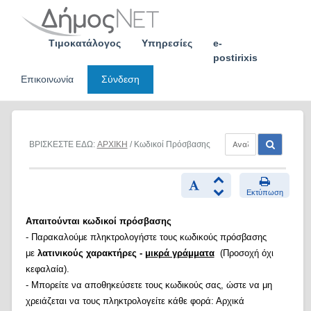
Skip
to
content
Τιμοκατάλογος
Υπηρεσίες
e-
postirixis
Επικοινωνία
Σύνδεση
ΒΡΙΣΚΕΣΤΕ ΕΔΩ:
ΑΡΧΙΚΗ
/ Κωδικοί Πρόσβασης
Εκτύπωση
Απαιτούνται κωδικοί πρόσβασης
- Παρακαλούμε πληκτρολογήστε τους κωδικούς πρόσβασης
με
λατινικούς χαρακτήρες -
μικρά γράμματα
(Προσοχή όχι
κεφαλαία).
- Μπορείτε να αποθηκεύσετε τους κωδικούς σας, ώστε να μη
χρειάζεται να τους πληκτρολογείτε κάθε φορά: Αρχικά