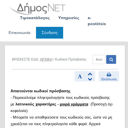
Skip
to
content
Τιμοκατάλογος
Υπηρεσίες
e-
postirixis
Επικοινωνία
Σύνδεση
ΒΡΙΣΚΕΣΤΕ ΕΔΩ:
ΑΡΧΙΚΗ
/ Κωδικοί Πρόσβασης
Εκτύπωση
Απαιτούνται κωδικοί πρόσβασης
- Παρακαλούμε πληκτρολογήστε τους κωδικούς πρόσβασης
με
λατινικούς χαρακτήρες -
μικρά γράμματα
(Προσοχή όχι
κεφαλαία).
- Μπορείτε να αποθηκεύσετε τους κωδικούς σας, ώστε να μη
χρειάζεται να τους πληκτρολογείτε κάθε φορά: Αρχικά