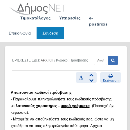
Skip
to
content
Τιμοκατάλογος
Υπηρεσίες
e-
postirixis
Επικοινωνία
Σύνδεση
ΒΡΙΣΚΕΣΤΕ ΕΔΩ:
ΑΡΧΙΚΗ
/ Κωδικοί Πρόσβασης
Εκτύπωση
Απαιτούνται κωδικοί πρόσβασης
- Παρακαλούμε πληκτρολογήστε τους κωδικούς πρόσβασης
με
λατινικούς χαρακτήρες -
μικρά γράμματα
(Προσοχή όχι
κεφαλαία).
- Μπορείτε να αποθηκεύσετε τους κωδικούς σας, ώστε να μη
χρειάζεται να τους πληκτρολογείτε κάθε φορά: Αρχικά