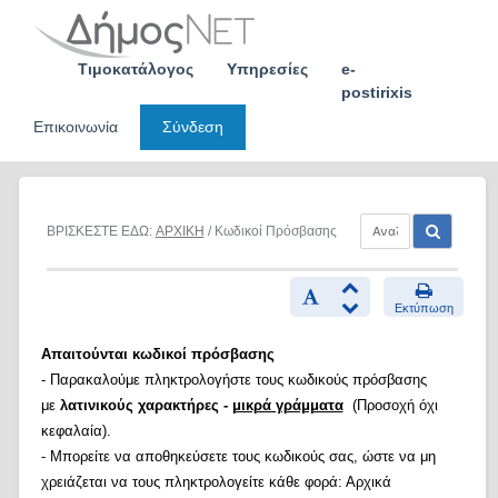
Skip
to
content
Τιμοκατάλογος
Υπηρεσίες
e-
postirixis
Επικοινωνία
Σύνδεση
ΒΡΙΣΚΕΣΤΕ ΕΔΩ:
ΑΡΧΙΚΗ
/ Κωδικοί Πρόσβασης
Εκτύπωση
Απαιτούνται κωδικοί πρόσβασης
- Παρακαλούμε πληκτρολογήστε τους κωδικούς πρόσβασης
με
λατινικούς χαρακτήρες -
μικρά γράμματα
(Προσοχή όχι
κεφαλαία).
- Μπορείτε να αποθηκεύσετε τους κωδικούς σας, ώστε να μη
χρειάζεται να τους πληκτρολογείτε κάθε φορά: Αρχικά