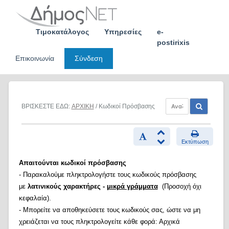
Skip
to
content
Τιμοκατάλογος
Υπηρεσίες
e-
postirixis
Επικοινωνία
Σύνδεση
ΒΡΙΣΚΕΣΤΕ ΕΔΩ:
ΑΡΧΙΚΗ
/ Κωδικοί Πρόσβασης
Εκτύπωση
Απαιτούνται κωδικοί πρόσβασης
- Παρακαλούμε πληκτρολογήστε τους κωδικούς πρόσβασης
με
λατινικούς χαρακτήρες -
μικρά γράμματα
(Προσοχή όχι
κεφαλαία).
- Μπορείτε να αποθηκεύσετε τους κωδικούς σας, ώστε να μη
χρειάζεται να τους πληκτρολογείτε κάθε φορά: Αρχικά