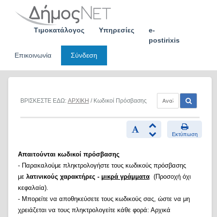
Skip
to
content
Τιμοκατάλογος
Υπηρεσίες
e-
postirixis
Επικοινωνία
Σύνδεση
ΒΡΙΣΚΕΣΤΕ ΕΔΩ:
ΑΡΧΙΚΗ
/ Κωδικοί Πρόσβασης
Εκτύπωση
Απαιτούνται κωδικοί πρόσβασης
- Παρακαλούμε πληκτρολογήστε τους κωδικούς πρόσβασης
με
λατινικούς χαρακτήρες -
μικρά γράμματα
(Προσοχή όχι
κεφαλαία).
- Μπορείτε να αποθηκεύσετε τους κωδικούς σας, ώστε να μη
χρειάζεται να τους πληκτρολογείτε κάθε φορά: Αρχικά