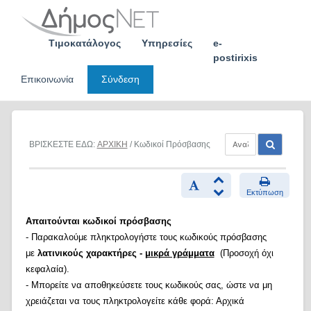
Skip
to
content
Τιμοκατάλογος
Υπηρεσίες
e-
postirixis
Επικοινωνία
Σύνδεση
ΒΡΙΣΚΕΣΤΕ ΕΔΩ:
ΑΡΧΙΚΗ
/ Κωδικοί Πρόσβασης
Εκτύπωση
Απαιτούνται κωδικοί πρόσβασης
- Παρακαλούμε πληκτρολογήστε τους κωδικούς πρόσβασης
με
λατινικούς χαρακτήρες -
μικρά γράμματα
(Προσοχή όχι
κεφαλαία).
- Μπορείτε να αποθηκεύσετε τους κωδικούς σας, ώστε να μη
χρειάζεται να τους πληκτρολογείτε κάθε φορά: Αρχικά