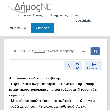
Skip
to
content
Τιμοκατάλογος
Υπηρεσίες
e-
postirixis
Επικοινωνία
Σύνδεση
ΒΡΙΣΚΕΣΤΕ ΕΔΩ:
ΑΡΧΙΚΗ
/ Κωδικοί Πρόσβασης
Εκτύπωση
Απαιτούνται κωδικοί πρόσβασης
- Παρακαλούμε πληκτρολογήστε τους κωδικούς πρόσβασης
με
λατινικούς χαρακτήρες -
μικρά γράμματα
(Προσοχή όχι
κεφαλαία).
- Μπορείτε να αποθηκεύσετε τους κωδικούς σας, ώστε να μη
χρειάζεται να τους πληκτρολογείτε κάθε φορά: Αρχικά