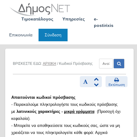
Skip
to
content
Τιμοκατάλογος
Υπηρεσίες
e-
postirixis
Επικοινωνία
Σύνδεση
ΒΡΙΣΚΕΣΤΕ ΕΔΩ:
ΑΡΧΙΚΗ
/ Κωδικοί Πρόσβασης
Εκτύπωση
Απαιτούνται κωδικοί πρόσβασης
- Παρακαλούμε πληκτρολογήστε τους κωδικούς πρόσβασης
με
λατινικούς χαρακτήρες -
μικρά γράμματα
(Προσοχή όχι
κεφαλαία).
- Μπορείτε να αποθηκεύσετε τους κωδικούς σας, ώστε να μη
χρειάζεται να τους πληκτρολογείτε κάθε φορά: Αρχικά