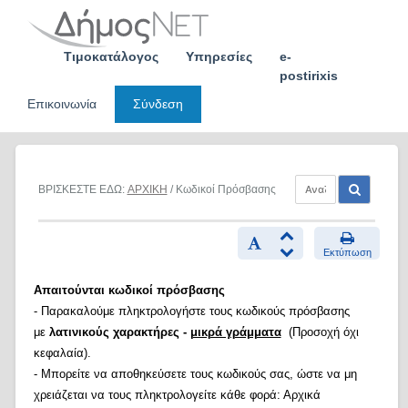
Skip
to
content
Τιμοκατάλογος
Υπηρεσίες
e-
postirixis
Επικοινωνία
Σύνδεση
ΒΡΙΣΚΕΣΤΕ ΕΔΩ:
ΑΡΧΙΚΗ
/ Κωδικοί Πρόσβασης
Εκτύπωση
Απαιτούνται κωδικοί πρόσβασης
- Παρακαλούμε πληκτρολογήστε τους κωδικούς πρόσβασης
με
λατινικούς χαρακτήρες -
μικρά γράμματα
(Προσοχή όχι
κεφαλαία).
- Μπορείτε να αποθηκεύσετε τους κωδικούς σας, ώστε να μη
χρειάζεται να τους πληκτρολογείτε κάθε φορά: Αρχικά