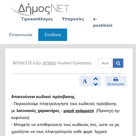
Skip
to
content
Τιμοκατάλογος
Υπηρεσίες
e-
postirixis
Επικοινωνία
Σύνδεση
ΒΡΙΣΚΕΣΤΕ ΕΔΩ:
ΑΡΧΙΚΗ
/ Κωδικοί Πρόσβασης
Εκτύπωση
Απαιτούνται κωδικοί πρόσβασης
- Παρακαλούμε πληκτρολογήστε τους κωδικούς πρόσβασης
με
λατινικούς χαρακτήρες -
μικρά γράμματα
(Προσοχή όχι
κεφαλαία).
- Μπορείτε να αποθηκεύσετε τους κωδικούς σας, ώστε να μη
χρειάζεται να τους πληκτρολογείτε κάθε φορά: Αρχικά